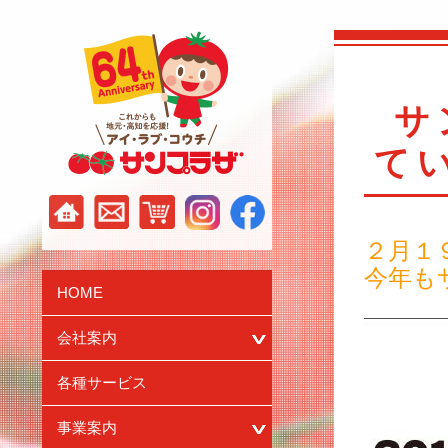
サ
て
２月１
今年も
HOME
会社案内
サ
ブ
各種サービス
メ
ニ
事業案内
ュ
サ