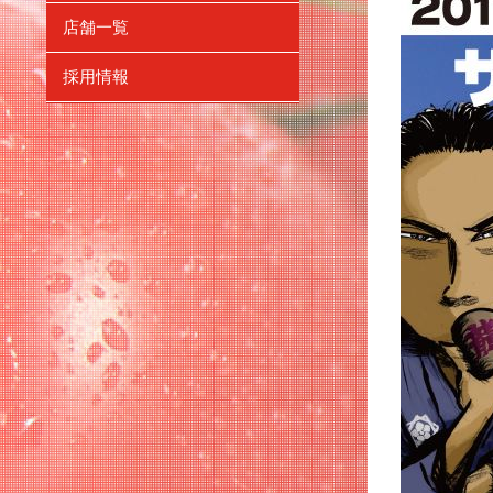
ー
ブ
店舗一覧
を
メ
展
ニ
開
採用情報
ュ
ー
を
展
開